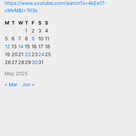
https://www.youtube.com/watch?v=4kEe17-
cMxM&t=103s
M
T
W
T
F
S
S
1
2
3
4
5
6
7
8
9
10
11
12
13
14
15
16
17
18
19
20
21
22
23
24
25
26
27
28
29
30
31
May 2025
« Mar
Jun »