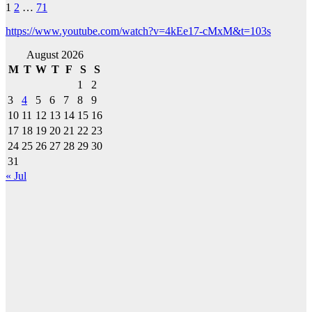
Posts
1
2
…
71
pagination
https://www.youtube.com/watch?v=4kEe17-cMxM&t=103s
August 2026
M
T
W
T
F
S
S
1
2
3
4
5
6
7
8
9
10
11
12
13
14
15
16
17
18
19
20
21
22
23
24
25
26
27
28
29
30
31
« Jul