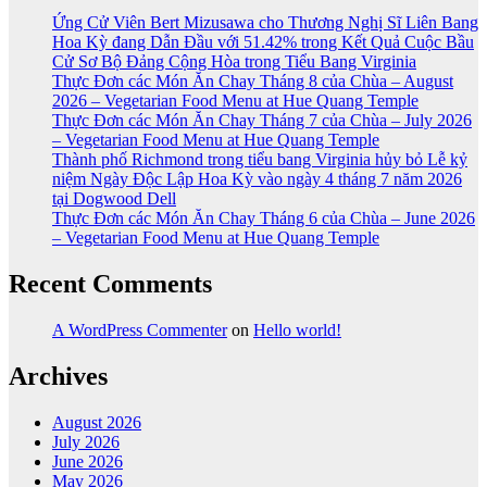
Ứng Cử Viên Bert Mizusawa cho Thương Nghị Sĩ Liên Bang
Hoa Kỳ đang Dẫn Đầu với 51.42% trong Kết Quả Cuộc Bầu
Cử Sơ Bộ Đảng Cộng Hòa trong Tiểu Bang Virginia
Thực Đơn các Món Ăn Chay Tháng 8 của Chùa – August
2026 – Vegetarian Food Menu at Hue Quang Temple
Thực Đơn các Món Ăn Chay Tháng 7 của Chùa – July 2026
– Vegetarian Food Menu at Hue Quang Temple
Thành phố Richmond trong tiểu bang Virginia hủy bỏ Lễ kỷ
niệm Ngày Độc Lập Hoa Kỳ vào ngày 4 tháng 7 năm 2026
tại Dogwood Dell
Thực Đơn các Món Ăn Chay Tháng 6 của Chùa – June 2026
– Vegetarian Food Menu at Hue Quang Temple
Recent Comments
A WordPress Commenter
on
Hello world!
Archives
August 2026
July 2026
June 2026
May 2026