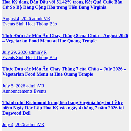
Hoa Kỳ đang Dẫn Đầu với 51.42% trong Kết Quả Cuộc Bầu
Cử Sơ Bộ Đảng Cộng Hòa trong Tiểu Bang Virginia
August 4, 2026
adminVR
Events
Sinh Hoạt
Thông Báo
Thực Đơn các Món Ăn Chay Tháng 8 của Chùa – August 2026
– Vegetarian Food Menu at Hue Quang Temple
July 29, 2026
adminVR
Events
Sinh Hoạt
Thông Báo
Thực Đơn các Món Ăn Chay Tháng 7 của Chùa – July 2026 –
Vegetarian Food Menu at Hue Quang Temple
July 5, 2026
adminVR
Announcements
Events
Thành phố Richmond trong tiểu bang Virginia hủy bỏ Lễ kỷ
niệm Ngày Độc Lập Hoa Kỳ vào ngày 4 tháng 7 năm 2026 tại
Dogwood Dell
July 4, 2026
adminVR