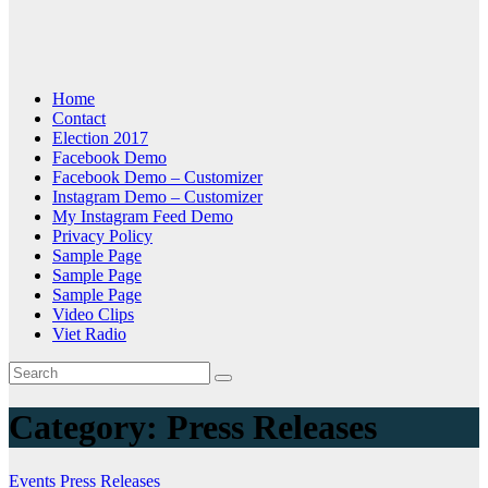
Home
Contact
Election 2017
Facebook Demo
Facebook Demo – Customizer
Instagram Demo – Customizer
My Instagram Feed Demo
Privacy Policy
Sample Page
Sample Page
Sample Page
Video Clips
Viet Radio
Category:
Press Releases
Events
Press Releases