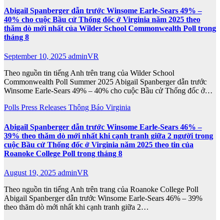
Abigail Spanberger dẫn trước Winsome Earle-Sears 49% –
40% cho cuộc Bầu cử Thống đốc ở Virginia năm 2025 theo
thăm dò mới nhất của Wilder School Commonwealth Poll trong
tháng 8
September 10, 2025
adminVR
Theo nguồn tin tiếng Anh trên trang của Wilder School
Commonwealth Poll Summer 2025 Abigail Spanberger dẫn trước
Winsome Earle-Sears 49% – 40% cho cuộc Bầu cử Thống đốc ở…
Polls
Press Releases
Thông Báo
Virginia
Abigail Spanberger dẫn trước Winsome Earle-Sears 46% –
39% theo thăm dò mới nhất khi cạnh tranh giữa 2 người trong
cuộc Bầu cử Thống đốc ở Virginia năm 2025 theo tin của
Roanoke College Poll trong tháng 8
August 19, 2025
adminVR
Theo nguồn tin tiếng Anh trên trang của Roanoke College Poll
Abigail Spanberger dẫn trước Winsome Earle-Sears 46% – 39%
theo thăm dò mới nhất khi cạnh tranh giữa 2…