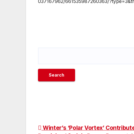
037167962/661535987260363/?type=3&th
Post
Winter’s ‘Polar Vortex’ Contribut