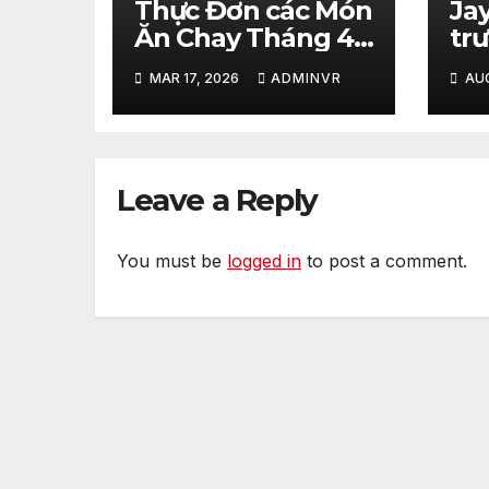
Thực Đơn các Món
Ja
Ăn Chay Tháng 4
tr
của Chùa – April
Mi
MAR 17, 2026
ADMINVR
AUG
2026 – Vegetarian
th
Food Menu at Hue
nh
Quang Temple
Coll
th
Leave a Reply
tr
Tổ
tiểu 
You must be
logged in
to post a comment.
ch
Tu
Cử
20