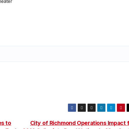
eater
es to
City of Richmond Operations Impact 