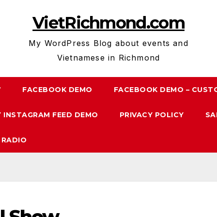
VietRichmond.com
My WordPress Blog about events and
Vietnamese in Richmond
7
FACEBOOK DEMO
FACEBOOK DEMO – CUST
 INSTAGRAM FEED DEMO
PRIVACY POLICY
SA
 RADIO
al Show