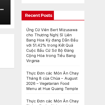
Recent Posts
–
dò
Ứng Cử Viên Bert Mizusawa
nh
cho Thương Nghị Sĩ Liên
ời
Bang Hoa Kỳ đang Dẫn Đầu
cử
với 51.42% trong Kết Quả
Cuộc Bầu Cử Sơ Bộ Đảng
25
Cộng Hòa trong Tiểu Bang
Virginia
e
 5
Thực Đơn các Món Ăn Chay
Tháng 8 của Chùa – August
2026 – Vegetarian Food
Menu at Hue Quang Temple
Thực Đơn các Món Ăn Chay