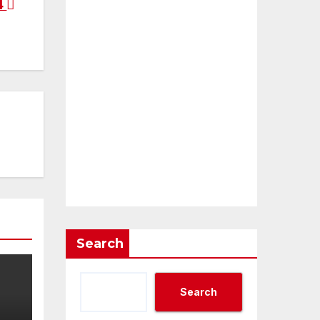
 4
Search
Search