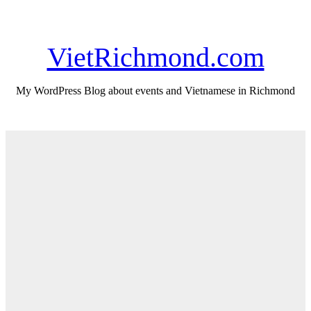
Skip
Wed. Aug 5th, 2026
to
content
VietRichmond.com
My WordPress Blog about events and Vietnamese in Richmond