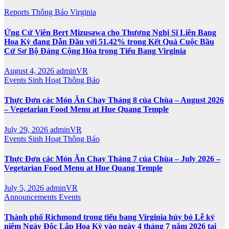
Reports
Thông Báo
Virginia
Ứng Cử Viên Bert Mizusawa cho Thương Nghị Sĩ Liên Bang
Hoa Kỳ đang Dẫn Đầu với 51.42% trong Kết Quả Cuộc Bầu
Cử Sơ Bộ Đảng Cộng Hòa trong Tiểu Bang Virginia
August 4, 2026
adminVR
Events
Sinh Hoạt
Thông Báo
Thực Đơn các Món Ăn Chay Tháng 8 của Chùa – August 2026
– Vegetarian Food Menu at Hue Quang Temple
July 29, 2026
adminVR
Events
Sinh Hoạt
Thông Báo
Thực Đơn các Món Ăn Chay Tháng 7 của Chùa – July 2026 –
Vegetarian Food Menu at Hue Quang Temple
July 5, 2026
adminVR
Announcements
Events
Thành phố Richmond trong tiểu bang Virginia hủy bỏ Lễ kỷ
niệm Ngày Độc Lập Hoa Kỳ vào ngày 4 tháng 7 năm 2026 tại