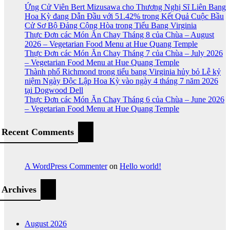
Ứng Cử Viên Bert Mizusawa cho Thương Nghị Sĩ Liên Bang
Hoa Kỳ đang Dẫn Đầu với 51.42% trong Kết Quả Cuộc Bầu
Cử Sơ Bộ Đảng Cộng Hòa trong Tiểu Bang Virginia
Thực Đơn các Món Ăn Chay Tháng 8 của Chùa – August
2026 – Vegetarian Food Menu at Hue Quang Temple
Thực Đơn các Món Ăn Chay Tháng 7 của Chùa – July 2026
– Vegetarian Food Menu at Hue Quang Temple
Thành phố Richmond trong tiểu bang Virginia hủy bỏ Lễ kỷ
niệm Ngày Độc Lập Hoa Kỳ vào ngày 4 tháng 7 năm 2026
tại Dogwood Dell
Thực Đơn các Món Ăn Chay Tháng 6 của Chùa – June 2026
– Vegetarian Food Menu at Hue Quang Temple
Recent Comments
A WordPress Commenter
on
Hello world!
Archives
August 2026