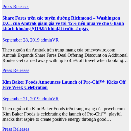
Press Releases
Share Fares trên các tuyến đường Richmond – Washington
D.C. của Amtrak giảm giá vé tới 45% nếu mua vé cho 6 hành
khách khoảng $119.95 khi đặt trước 2 ngày
September 28, 2019
adminVR
Theo nguồn tin Amtrak trên trang mạng của prnewswire.com
Amtrak Expands Share Fares Deal Offering Discount on Additional
Routes Get carried away with up to 45% off travel when booking…
Press Releases
Kim Baker Foods Announces Launch of Pro-Chi™; Kicks Off
Five Week Celebration
September 21, 2019
adminVR
Theo nguồn tin Kim Baker Foods trên trang mạng của prweb.com
Kim Baker Foods is celebrating the launch of Pro-Chi™, playful
snacks that aspire to create positive energy through good…
Press Releases