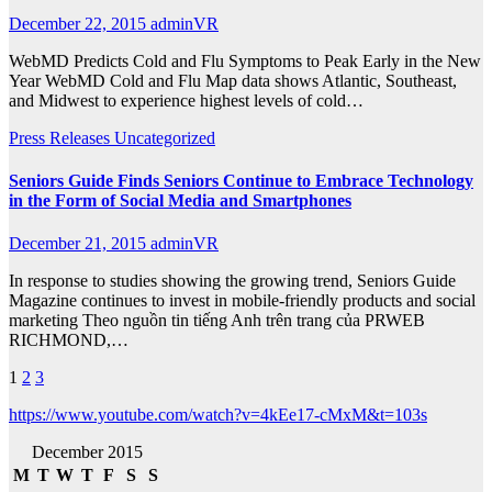
December 22, 2015
adminVR
WebMD Predicts Cold and Flu Symptoms to Peak Early in the New
Year WebMD Cold and Flu Map data shows Atlantic, Southeast,
and Midwest to experience highest levels of cold…
Press Releases
Uncategorized
Seniors Guide Finds Seniors Continue to Embrace Technology
in the Form of Social Media and Smartphones
December 21, 2015
adminVR
In response to studies showing the growing trend, Seniors Guide
Magazine continues to invest in mobile-friendly products and social
marketing Theo nguồn tin tiếng Anh trên trang của PRWEB
RICHMOND,…
Posts
1
2
3
pagination
https://www.youtube.com/watch?v=4kEe17-cMxM&t=103s
December 2015
M
T
W
T
F
S
S