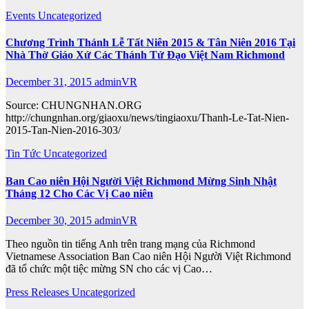
Events
Uncategorized
Chương Trình Thánh Lễ Tất Niên 2015 & Tân Niên 2016 Tại
Nhà Thờ Giáo Xứ Các Thánh Tử Đạo Việt Nam Richmond
December 31, 2015
adminVR
Source: CHUNGNHAN.ORG
http://chungnhan.org/giaoxu/news/tingiaoxu/Thanh-Le-Tat-Nien-
2015-Tan-Nien-2016-303/
Tin Tức
Uncategorized
Ban Cao niên Hội Người Việt Richmond Mừng Sinh Nhật
Tháng 12 Cho Các Vị Cao niên
December 30, 2015
adminVR
Theo nguồn tin tiếng Anh trên trang mạng của Richmond
Vietnamese Association Ban Cao niên Hội Người Việt Richmond
đã tổ chức một tiệc mừng SN cho các vị Cao…
Press Releases
Uncategorized