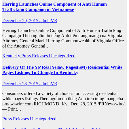
Herring Launches Online Component of Anti-Human
Trafficking Campaign in Vietnamese
December 29, 2015
adminVR
Herring Launches Online Component of Anti-Human Trafficking
Campaign Theo nguồn tin tiếng Anh trên trang mạng của Virginia
Attorney General Mark Herring Commonwealth of Virginia Office
of the Attorney General…
Kentucky
Press Releases
Uncategorized
Delivery Of The YP Real Yellow Pages(SM) Residential White
Pages Listings To Change In Kentucky
December 28, 2015
adminVR
Consumers offered a variety of choices for accessing residential
white pages listings Theo nguồn tin tiếng Anh trên trang mạng của
prnewswire.com RICHMOND, Ky., Dec. 28, 2015 /PRNewswire/
— Print…
Press Releases
Uncategorized