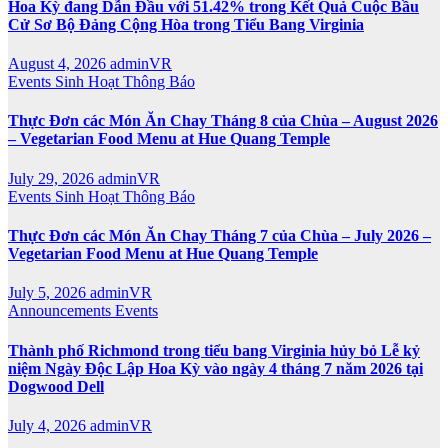
Hoa Kỳ đang Dẫn Đầu với 51.42% trong Kết Quả Cuộc Bầu
Cử Sơ Bộ Đảng Cộng Hòa trong Tiểu Bang Virginia
August 4, 2026
adminVR
Events
Sinh Hoạt
Thông Báo
Thực Đơn các Món Ăn Chay Tháng 8 của Chùa – August 2026
– Vegetarian Food Menu at Hue Quang Temple
July 29, 2026
adminVR
Events
Sinh Hoạt
Thông Báo
Thực Đơn các Món Ăn Chay Tháng 7 của Chùa – July 2026 –
Vegetarian Food Menu at Hue Quang Temple
July 5, 2026
adminVR
Announcements
Events
Thành phố Richmond trong tiểu bang Virginia hủy bỏ Lễ kỷ
niệm Ngày Độc Lập Hoa Kỳ vào ngày 4 tháng 7 năm 2026 tại
Dogwood Dell
July 4, 2026
adminVR