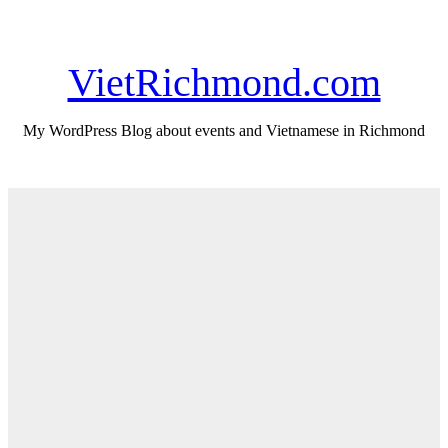
Skip
Thu. Aug 6th, 2026
to
content
VietRichmond.com
My WordPress Blog about events and Vietnamese in Richmond