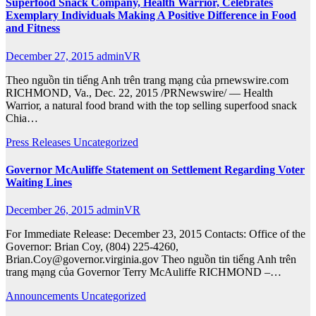
Superfood Snack Company, Health Warrior, Celebrates
Exemplary Individuals Making A Positive Difference in Food
and Fitness
December 27, 2015
adminVR
Theo nguồn tin tiếng Anh trên trang mạng của prnewswire.com
RICHMOND, Va., Dec. 22, 2015 /PRNewswire/ — Health
Warrior, a natural food brand with the top selling superfood snack
Chia…
Press Releases
Uncategorized
Governor McAuliffe Statement on Settlement Regarding Voter
Waiting Lines
December 26, 2015
adminVR
For Immediate Release: December 23, 2015 Contacts: Office of the
Governor: Brian Coy, (804) 225-4260,
Brian.Coy@governor.virginia.gov Theo nguồn tin tiếng Anh trên
trang mạng của Governor Terry McAuliffe RICHMOND –…
Announcements
Uncategorized