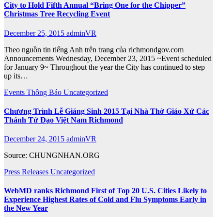
City to Hold Fifth Annual “Bring One for the Chipper”
Christmas Tree Recycling Event
December 25, 2015
adminVR
Theo nguồn tin tiếng Anh trên trang của richmondgov.com
Announcements Wednesday, December 23, 2015 ~Event scheduled
for January 9~ Throughout the year the City has continued to step
up its…
Events
Thông Báo
Uncategorized
Chương Trình Lễ Giáng Sinh 2015 Tại Nhà Thờ Giáo Xứ Các
Thánh Tử Đạo Việt Nam Richmond
December 24, 2015
adminVR
Source: CHUNGNHAN.ORG
Press Releases
Uncategorized
WebMD ranks Richmond First of Top 20 U.S. Cities Likely to
Experience Highest Rates of Cold and Flu Symptoms Early in
the New Year