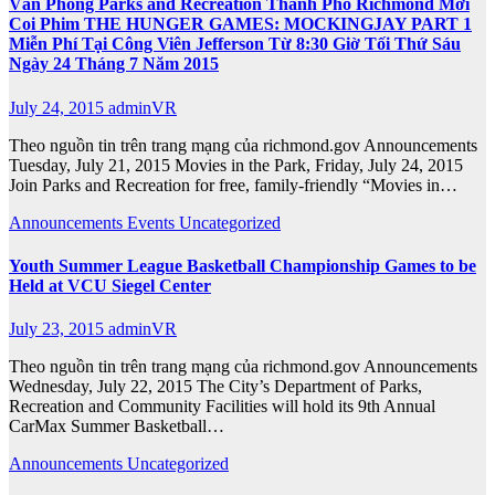
Văn Phòng Parks and Recreation Thành Phố Richmond Mời
Coi Phim THE HUNGER GAMES: MOCKINGJAY PART 1
Miễn Phí Tại Công Viên Jefferson Từ 8:30 Giờ Tối Thứ Sáu
Ngày 24 Tháng 7 Năm 2015
July 24, 2015
adminVR
Theo nguồn tin trên trang mạng của richmond.gov Announcements
Tuesday, July 21, 2015 Movies in the Park, Friday, July 24, 2015
Join Parks and Recreation for free, family-friendly “Movies in…
Announcements
Events
Uncategorized
Youth Summer League Basketball Championship Games to be
Held at VCU Siegel Center
July 23, 2015
adminVR
Theo nguồn tin trên trang mạng của richmond.gov Announcements
Wednesday, July 22, 2015 The City’s Department of Parks,
Recreation and Community Facilities will hold its 9th Annual
CarMax Summer Basketball…
Announcements
Uncategorized