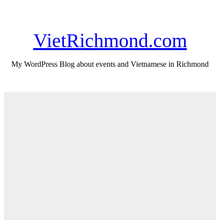
Skip
Fri. Aug 7th, 2026
to
content
VietRichmond.com
My WordPress Blog about events and Vietnamese in Richmond