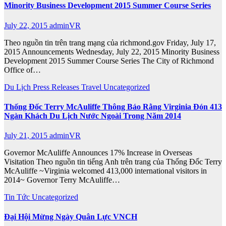
Minority Business Development 2015 Summer Course Series
July 22, 2015
adminVR
Theo nguồn tin trên trang mạng của richmond.gov Friday, July 17,
2015 Announcements Wednesday, July 22, 2015 Minority Business
Development 2015 Summer Course Series The City of Richmond
Office of…
Du Lịch
Press Releases
Travel
Uncategorized
Thống Đốc Terry McAuliffe Thông Báo Rằng Virginia Đón 413
Ngàn Khách Du Lịch Nước Ngoài Trong Năm 2014
July 21, 2015
adminVR
Governor McAuliffe Announces 17% Increase in Overseas
Visitation Theo nguồn tin tiếng Anh trên trang của Thống Đốc Terry
McAuliffe ~Virginia welcomed 413,000 international visitors in
2014~ Governor Terry McAuliffe…
Tin Tức
Uncategorized
Đại Hội Mừng Ngày Quân Lực VNCH