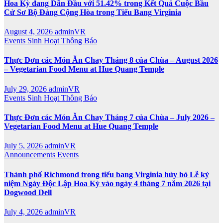
Hoa Kỳ đang Dẫn Đầu với 51.42% trong Kết Quả Cuộc Bầu
Cử Sơ Bộ Đảng Cộng Hòa trong Tiểu Bang Virginia
August 4, 2026
adminVR
Events
Sinh Hoạt
Thông Báo
Thực Đơn các Món Ăn Chay Tháng 8 của Chùa – August 2026
– Vegetarian Food Menu at Hue Quang Temple
July 29, 2026
adminVR
Events
Sinh Hoạt
Thông Báo
Thực Đơn các Món Ăn Chay Tháng 7 của Chùa – July 2026 –
Vegetarian Food Menu at Hue Quang Temple
July 5, 2026
adminVR
Announcements
Events
Thành phố Richmond trong tiểu bang Virginia hủy bỏ Lễ kỷ
niệm Ngày Độc Lập Hoa Kỳ vào ngày 4 tháng 7 năm 2026 tại
Dogwood Dell
July 4, 2026
adminVR