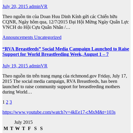
July 20, 2015
adminVR
Theo nguồn tin của Doan Huu Dinh Kính gửi các Chiến hữu
CQNR, Ngày hôm qua, 12/7/2015 Đại Hội Mừng Ngày Quân Lực
VNCH do Hội Cựu Quân Nhân /…
Announcements
Uncategorized
“RVA Breastfeeds” Social Media Campaign Launched to Raise
Support for World Breastfeeding Week, August 1 – 7
July 19, 2015
adminVR
Theo nguồn tin trên trang mạng của richmond.gov Friday, July 17,
2015 The social media campaign, RVA Breastfeeds, has been
launched to raise community support for breastfeeding mothers
during World…
Posts
1
2
3
pagination
https://www.youtube.com/watch?v=4kEe17-cMxM&t=103s
July 2015
M
T
W
T
F
S
S