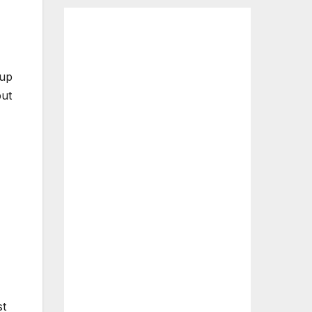
-up
but
st