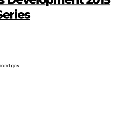
eries
mond.gov