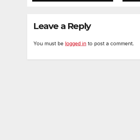
Ngày Độc Lập Hoa
Fo
Kỳ vào ngày 4
Qu
tháng 7 năm 2026
Leave a Reply
tại Dogwood Dell
You must be
logged in
to post a comment.