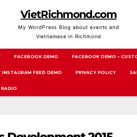
VietRichmond.com
My WordPress Blog about events and
Vietnamese in Richmond
7
FACEBOOK DEMO
FACEBOOK DEMO – CUST
 INSTAGRAM FEED DEMO
PRIVACY POLICY
SA
 RADIO
ss Development 2015