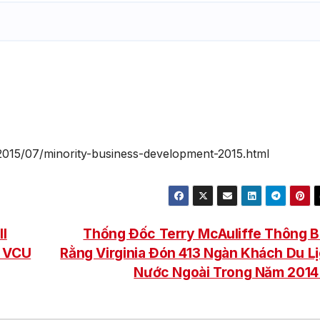
2015/07/minority-business-development-2015.html
l
Thống Đốc Terry McAuliffe Thông 
t VCU
Rằng Virginia Đón 413 Ngàn Khách Du L
Nước Ngoài Trong Năm 201