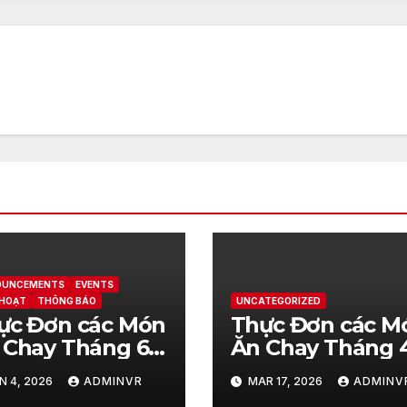
OUNCEMENTS
EVENTS
 HOẠT
THÔNG BÁO
UNCATEGORIZED
ực Đơn các Món
Thực Đơn các M
 Chay Tháng 6
Ăn Chay Tháng 
a Chùa – June
của Chùa – April
N 4, 2026
ADMINVR
MAR 17, 2026
ADMINV
26 – Vegetarian
2026 – Vegetari