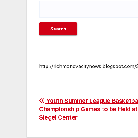
http://richmondvacitynews.blogspot.com/
Post
Youth Summer League Basketbal
Championship Games to be Held a
navigation
Siegel Center