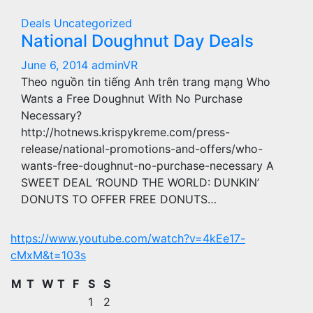
Deals
Uncategorized
National Doughnut Day Deals
June 6, 2014
adminVR
Theo nguồn tin tiếng Anh trên trang mạng Who
Wants a Free Doughnut With No Purchase
Necessary?
http://hotnews.krispykreme.com/press-
release/national-promotions-and-offers/who-
wants-free-doughnut-no-purchase-necessary A
SWEET DEAL ‘ROUND THE WORLD: DUNKIN’
DONUTS TO OFFER FREE DONUTS…
https://www.youtube.com/watch?v=4kEe17-
cMxM&t=103s
M
T
W
T
F
S
S
1
2