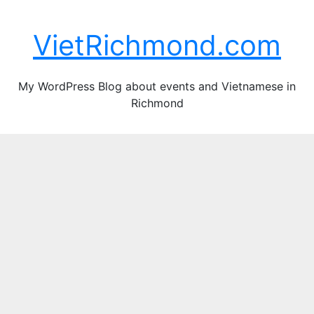
Skip
Thu. Aug 6th, 2026
to
VietRichmond.com
content
My WordPress Blog about events and Vietnamese in
Richmond