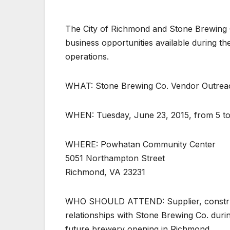
The City of Richmond and Stone Brewing C
business opportunities available during t
operations.
WHAT: Stone Brewing Co. Vendor Outrea
WHEN: Tuesday, June 23, 2015, from 5 to
WHERE: Powhatan Community Center
5051 Northampton Street
Richmond, VA 23231
WHO SHOULD ATTEND: Supplier, constructi
relationships with Stone Brewing Co. duri
future brewery opening in Richmond.