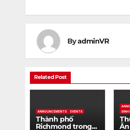
By
adminVR
Related Post
ANN
ANNOUNCEMENTS
EVENTS
SINH
Thành phố
Th
Richmond trong
Ăn