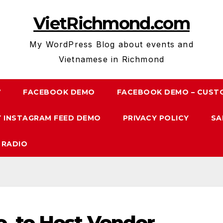
VietRichmond.com
My WordPress Blog about events and
Vietnamese in Richmond
7
FACEBOOK DEMO
FACEBOOK DEMO – CUST
 INSTAGRAM FEED DEMO
PRIVACY POLICY
SA
 RADIO
. to Host Vendor