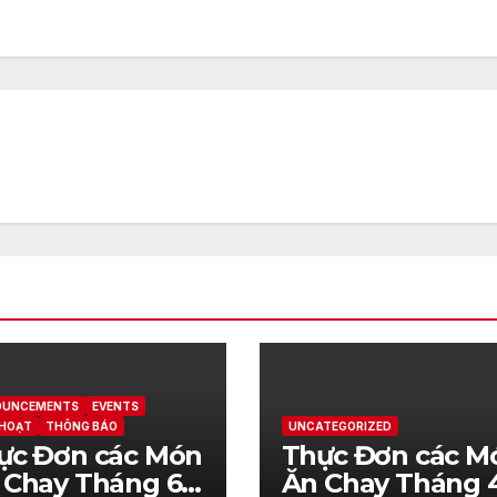
OUNCEMENTS
EVENTS
 HOẠT
THÔNG BÁO
UNCATEGORIZED
ực Đơn các Món
Thực Đơn các M
 Chay Tháng 6
Ăn Chay Tháng 