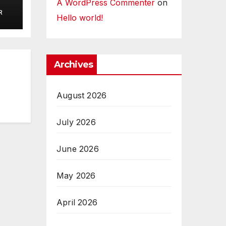
A WordPress Commenter
on
R
an
Hello world!
ue
Archives
August 2026
July 2026
June 2026
May 2026
April 2026