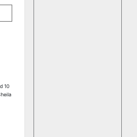
nd 10
heila