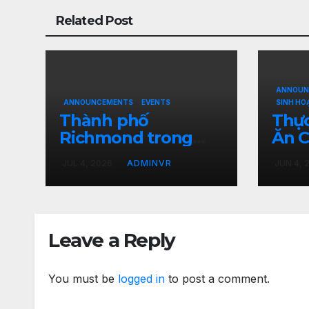
Related Post
ANNOUN
ANNOUNCEMENTS
EVENTS
SINH HO
Thành phố
Thự
Richmond trong
Ăn C
tiểu bang Virginia
của 
JUL 4, 2026
ADMINVR
JUN 4, 
hủy bỏ Lễ kỷ niệm
2026
Ngày Độc Lập Hoa
Foo
Kỳ vào ngày 4
Qua
tháng 7 năm 2026
Leave a Reply
tại Dogwood Dell
You must be
logged in
to post a comment.