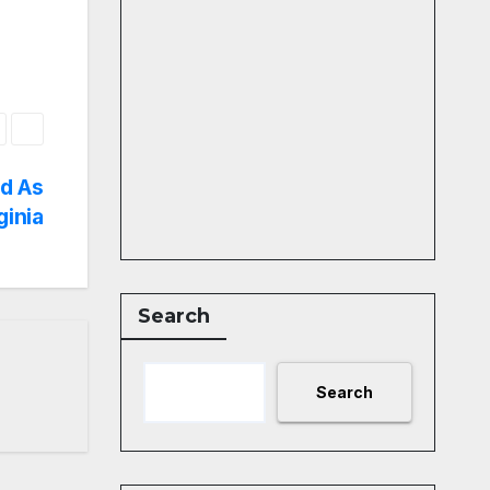
d As
ginia
Search
Search