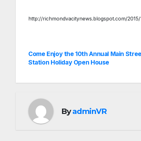
http://richmondvacitynews.blogspot.com/2015/
Post
Come Enjoy the 10th Annual Main Stree
Station Holiday Open House
navigation
By
adminVR