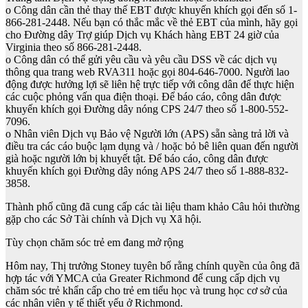
o Công dân cần thẻ thay thế EBT được khuyến khích gọi đến số 1-
866-281-2448. Nếu bạn có thắc mắc về thẻ EBT của mình, hãy gọi
cho Đường dây Trợ giúp Dịch vụ Khách hàng EBT 24 giờ của
Virginia theo số 866-281-2448.
o Công dân có thể gửi yêu cầu và yêu cầu DSS về các dịch vụ
thông qua trang web RVA311 hoặc gọi 804-646-7000. Người lao
động được hưởng lợi sẽ liên hệ trực tiếp với công dân để thực hiện
các cuộc phỏng vấn qua điện thoại. Để báo cáo, công dân được
khuyến khích gọi Đường dây nóng CPS 24/7 theo số 1-800-552-
7096.
o Nhân viên Dịch vụ Bảo vệ Người lớn (APS) sẵn sàng trả lời và
điều tra các cáo buộc lạm dụng và / hoặc bỏ bê liên quan đến người
già hoặc người lớn bị khuyết tật. Để báo cáo, công dân được
khuyến khích gọi Đường dây nóng APS 24/7 theo số 1-888-832-
3858.
Thành phố cũng đã cung cấp các tài liệu tham khảo Câu hỏi thường
gặp cho các Sở Tài chính và Dịch vụ Xã hội.
Tùy chọn chăm sóc trẻ em đang mở rộng
Hôm nay, Thị trưởng Stoney tuyên bố rằng chính quyền của ông đã
hợp tác với YMCA của Greater Richmond để cung cấp dịch vụ
chăm sóc trẻ khẩn cấp cho trẻ em tiểu học và trung học cơ sở của
các nhân viên y tế thiết yếu ở Richmond.