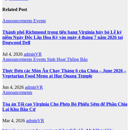
Related Post
Announcements
Events
Thành phố Richmond trong tiểu bang Virginia hủy bỏ Lễ kỷ
niệm Ngày Độc Lập Hoa Kỳ vào ngày 4 tháng 7 năm 2026 tại
Dogwood Dell
Jul 4, 2026
adminVR
Announcements
Events
Sinh Hoạt
Thông Báo
Thực Đơn các Món Ăn Chay Tháng 6 của Chùa – June 2026 –
Vegetarian Food Menu at Hue Quang Temple
Jun 4, 2026
adminVR
Announcements
Tòa án Tối cao Virginia Cho Phép Bỏ Phiếu Sớm để Phân Chia
Lại Khu Bầu Cử
Mar 4, 2026
adminVR