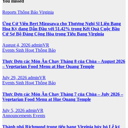
You missed
Reports
Thông Báo
Virginia
Ứng Cử Viên Bert Mizusawa cho Thương Nghị Sĩ Liên Bang
Hoa Kỳ đang Dẫn Đầu với 51.42% trong Kết Quả Cuộc Bầu
Cử Sơ Bộ Đảng Cộng Hòa trong Tiểu Bang Virginia
August 4, 2026
adminVR
Events
Sinh Hoạt
Thông Báo
Thực Đơn các Món Ăn Chay Tháng 8 của Chùa – August 2026
– Vegetarian Food Menu at Hue Quang Temple
July 29, 2026
adminVR
Events
Sinh Hoạt
Thông Báo
Thực Đơn các Món Ăn Chay Tháng 7 của Chùa – July 2026 –
Vegetarian Food Menu at Hue Quang Temple
July 5, 2026
adminVR
Announcements
Events
Thành phố Richmond trong tiểu bang Virginia hủy bỏ Lễ kỷ