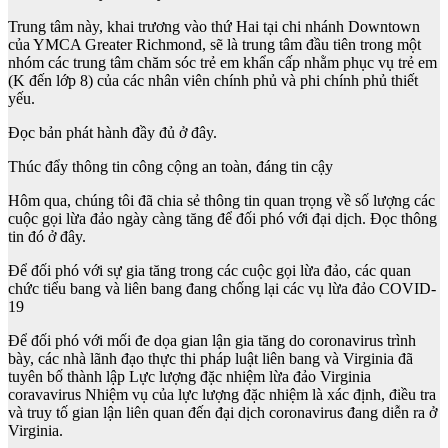
Trung tâm này, khai trương vào thứ Hai tại chi nhánh Downtown
của YMCA Greater Richmond, sẽ là trung tâm đầu tiên trong một
nhóm các trung tâm chăm sóc trẻ em khẩn cấp nhằm phục vụ trẻ em
(K đến lớp 8) của các nhân viên chính phủ và phi chính phủ thiết
yếu.
Đọc bản phát hành đầy đủ ở đây.
Thúc đẩy thông tin công cộng an toàn, đáng tin cậy
Hôm qua, chúng tôi đã chia sẻ thông tin quan trọng về số lượng các
cuộc gọi lừa đảo ngày càng tăng để đối phó với đại dịch. Đọc thông
tin đó ở đây.
Để đối phó với sự gia tăng trong các cuộc gọi lừa đảo, các quan
chức tiểu bang và liên bang đang chống lại các vụ lừa đảo COVID-
19
Để đối phó với mối đe dọa gian lận gia tăng do coronavirus trình
bày, các nhà lãnh đạo thực thi pháp luật liên bang và Virginia đã
tuyên bố thành lập Lực lượng đặc nhiệm lừa đảo Virginia
coravavirus Nhiệm vụ của lực lượng đặc nhiệm là xác định, điều tra
và truy tố gian lận liên quan đến đại dịch coronavirus đang diễn ra ở
Virginia.