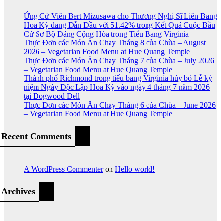
Ứng Cử Viên Bert Mizusawa cho Thương Nghị Sĩ Liên Bang
Hoa Kỳ đang Dẫn Đầu với 51.42% trong Kết Quả Cuộc Bầu
Cử Sơ Bộ Đảng Cộng Hòa trong Tiểu Bang Virginia
Thực Đơn các Món Ăn Chay Tháng 8 của Chùa – August
2026 – Vegetarian Food Menu at Hue Quang Temple
Thực Đơn các Món Ăn Chay Tháng 7 của Chùa – July 2026
– Vegetarian Food Menu at Hue Quang Temple
Thành phố Richmond trong tiểu bang Virginia hủy bỏ Lễ kỷ
niệm Ngày Độc Lập Hoa Kỳ vào ngày 4 tháng 7 năm 2026
tại Dogwood Dell
Thực Đơn các Món Ăn Chay Tháng 6 của Chùa – June 2026
– Vegetarian Food Menu at Hue Quang Temple
Recent Comments
A WordPress Commenter
on
Hello world!
Archives