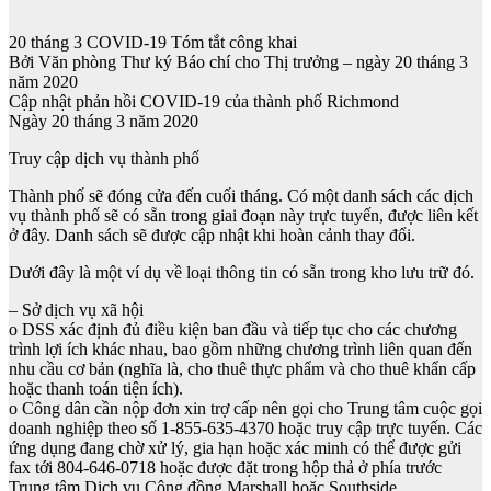
20 tháng 3 COVID-19 Tóm tắt công khai
Bởi Văn phòng Thư ký Báo chí cho Thị trưởng – ngày 20 tháng 3
năm 2020
Cập nhật phản hồi COVID-19 của thành phố Richmond
Ngày 20 tháng 3 năm 2020
Truy cập dịch vụ thành phố
Thành phố sẽ đóng cửa đến cuối tháng. Có một danh sách các dịch
vụ thành phố sẽ có sẵn trong giai đoạn này trực tuyến, được liên kết
ở đây. Danh sách sẽ được cập nhật khi hoàn cảnh thay đổi.
Dưới đây là một ví dụ về loại thông tin có sẵn trong kho lưu trữ đó.
– Sở dịch vụ xã hội
o DSS xác định đủ điều kiện ban đầu và tiếp tục cho các chương
trình lợi ích khác nhau, bao gồm những chương trình liên quan đến
nhu cầu cơ bản (nghĩa là, cho thuê thực phẩm và cho thuê khẩn cấp
hoặc thanh toán tiện ích).
o Công dân cần nộp đơn xin trợ cấp nên gọi cho Trung tâm cuộc gọi
doanh nghiệp theo số 1-855-635-4370 hoặc truy cập trực tuyến. Các
ứng dụng đang chờ xử lý, gia hạn hoặc xác minh có thể được gửi
fax tới 804-646-0718 hoặc được đặt trong hộp thả ở phía trước
Trung tâm Dịch vụ Cộng đồng Marshall hoặc Southside.