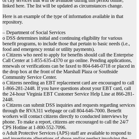
of city services that will be available during this period online,
linked here. The list will be updated as circumstances change.
Here is an example of the type of information available in that
repository.
– Department of Social Services
o DSS determines initial and continuing eligibility for various
benefit programs, to include those that pertain to basic needs (i.e.,
food and emergency rental or utility payments).
o Citizens who need to apply for benefits should call the Enterprise
Call Center at 1-855-635-4370 or go online. Pending applications,
renewals or verifications can be faxed to 804-646-0718 or placed in
the drop box at the front of the Marshall Plaza or Southside
Community Service Center.
o Citizens needing an EBT replacement card are encouraged to call
1-866-281-2448. If you have questions about your EBT card, call
the 24-hour Virginia EBT Customer Service Help Line at 866-281-
2448.
o Citizens can submit DSS inquiries and requests regarding services
through the RVA311 webpage or call 804-646-7000. Benefit
workers will contact citizens directly to conducted interviews by
phone. To make a report, citizens are encouraged to call the 24/7
CPS Hotline at 1-800-552-7096.
o Adult Protective Services (APS) staff are available to respond to
and investigate allegations of abuse and/or neglect involving the