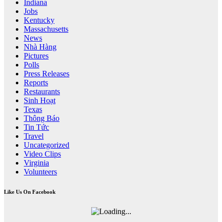
Indiana
Jobs
Kentucky
Massachusetts
News
Nhà Hàng
Pictures
Polls
Press Releases
Reports
Restaurants
Sinh Hoạt
Texas
Thông Báo
Tin Tức
Travel
Uncategorized
Video Clips
Virginia
Volunteers
Like Us On Facebook