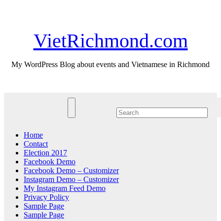
Skip
Fri. Aug 7th, 2026
to
content
VietRichmond.com
My WordPress Blog about events and Vietnamese in Richmond
Home
Contact
Election 2017
Facebook Demo
Facebook Demo – Customizer
Instagram Demo – Customizer
My Instagram Feed Demo
Privacy Policy
Sample Page
Sample Page