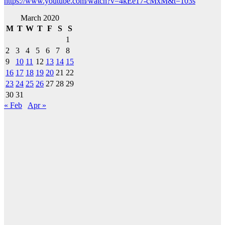
https://www.youtube.com/watch?v=4kEe17-cMxM&t=103s
March 2020
M
T
W
T
F
S
S
1
2
3
4
5
6
7
8
9
10
11
12
13
14
15
16
17
18
19
20
21
22
23
24
25
26
27
28
29
30
31
« Feb
Apr »