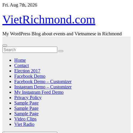
Skip
Fri. Aug 7th, 2026
to
content
VietRichmond.com
My WordPress Blog about events and Vietnamese in Richmond
Home
Contact
Election 2017
Facebook Demo
Facebook Demo – Customizer
Instagram Demo – Customizer
My Instagram Feed Demo
Privacy Policy
Sample Page
Sample Page
Sample Page
Video Clips
Viet Radio