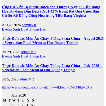
Ứng Cử Viên Bert Mizusawa cho Thương Nghị Sĩ Liên Bang
Hoa Kỳ đang Dẫn Đầu với 51.42% trong Kết Quả Cuộc Bầu
Cử Sơ Bộ Đảng Cộng Hòa trong Tiểu Bang Virginia
Aug 4, 2026
adminVR
Events
Sinh Hoạt
Thông Báo
Thực Đơn các Món Ăn Chay Tháng 8 của Chùa – August 2026
– Vegetarian Food Menu at Hue Quang Temple
Jul 29, 2026
adminVR
Events
Sinh Hoạt
Thông Báo
Thực Đơn các Món Ăn Chay Tháng 7 của Chùa – July 2026 –
Vegetarian Food Menu at Hue Quang Temple
Jul 5, 2026
adminVR
https://www.youtube.com/watch?v=4kEe17-cMxM&t=103s
July 2020
M
T
W
T
F
S
S
1
2
3
4
5