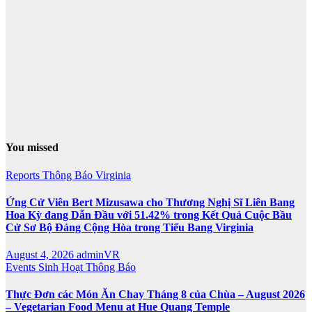
You missed
Reports
Thông Báo
Virginia
Ứng Cử Viên Bert Mizusawa cho Thương Nghị Sĩ Liên Bang
Hoa Kỳ đang Dẫn Đầu với 51.42% trong Kết Quả Cuộc Bầu
Cử Sơ Bộ Đảng Cộng Hòa trong Tiểu Bang Virginia
August 4, 2026
adminVR
Events
Sinh Hoạt
Thông Báo
Thực Đơn các Món Ăn Chay Tháng 8 của Chùa – August 2026
– Vegetarian Food Menu at Hue Quang Temple