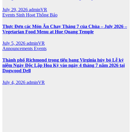
July 29, 2026
adminVR
Events
Sinh Hoạt
Thông Báo
Thực Đơn các Món Ăn Chay Tháng 7 của Chùa – July 2026 –
Vegetarian Food Menu at Hue Quang Temple
July 5, 2026
adminVR
Announcements
Events
Thành phố Richmond trong tiểu bang Virginia hủy bỏ Lễ kỷ
niệm Ngày Độc Lập Hoa Kỳ vào ngày 4 tháng 7 năm 2026 tại
Dogwood Dell
July 4, 2026
adminVR