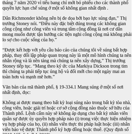
tháng 7 năm 2020 vì tiểu bang chỉ mới bỏ phiếu cho các thành phố
quyền lực hạn chế súng ở một số không gian nhất định .
Dân Richmonder không nên bị đe dọa bởi bạo lực súng đạn,” Thị
trưởng Stoney nói. “Điều này đặc biệt đúng trong các không gian
công cộng như công viên và trung tâm cộng đồng là nơi cư dân
mong muốn được tận hưởng các tiện nghi công cộng mà không phải
lo sợ cho cuộc sống của họ.”
“Được kết hợp với yêu cầu báo cáo của chúng tôi về súng bất hợp
pháp, thay đổi lập pháp quan trọng này là một mô hình chúng ta nên
nhân rộng và là nền tảng mà chúng ta nên xây dựng,” Thị trưởng
Stoney tiếp tục. “Mang theo ký ức của Markiya Dickson trong tim
thì chúng ta phải tiếp tục ủng hộ và đổi mới cho một ngày mai an
toàn hơn và mạnh mẽ hơn.”
Văn bản của mã thành phố, § 19-334.1 Mang súng ở một số nơi
nhất định, đọc:
Không ai được mang theo bất kỳ loại súng nào trong bất kỳ tòa nhà,
công viên, hoặc giải trí hoặc cơ sở cộng đồng nào thuộc sở hữu của
Thành phố. Lệnh cấm này sẽ không áp dụng cho bất kỳ nhân viên
quân sự được ủy quyền hợp pháp nào (i) trong việc thực hiện nhiệm
vụ hợp pháp của họ, (ii) nhân viên thực thi pháp luật hoặc (iii) nhân
viên bảo vệ được Thành phố ký hợp đồng hoặc thuê. (Quy định số