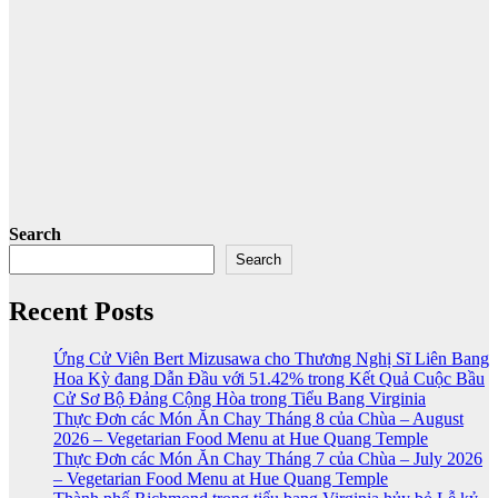
Search
Search
Recent Posts
Ứng Cử Viên Bert Mizusawa cho Thương Nghị Sĩ Liên Bang
Hoa Kỳ đang Dẫn Đầu với 51.42% trong Kết Quả Cuộc Bầu
Cử Sơ Bộ Đảng Cộng Hòa trong Tiểu Bang Virginia
Thực Đơn các Món Ăn Chay Tháng 8 của Chùa – August
2026 – Vegetarian Food Menu at Hue Quang Temple
Thực Đơn các Món Ăn Chay Tháng 7 của Chùa – July 2026
– Vegetarian Food Menu at Hue Quang Temple