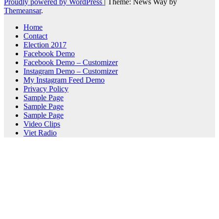
Proudly powered by WordPress
|
Theme: News Way by
Themeansar
.
Home
Contact
Election 2017
Facebook Demo
Facebook Demo – Customizer
Instagram Demo – Customizer
My Instagram Feed Demo
Privacy Policy
Sample Page
Sample Page
Sample Page
Video Clips
Viet Radio