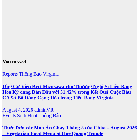
You missed
Reports
Thông Báo
Virginia
Ứng Cử Viên Bert Mizusawa cho Thương Nghị Sĩ Liên Bang
Hoa Kỳ đang Dẫn Đầu với 51.42% trong Kết Quả Cuộc Bầu
Cử Sơ Bộ Đảng Cộng Hòa trong Tiểu Bang Virginia
August 4, 2026
adminVR
Events
Sinh Hoạt
Thông Báo
Thực Đơn các Món Ăn Chay Tháng 8 của Chùa – August 2026
– Vegetarian Food Menu at Hue Quang Temple