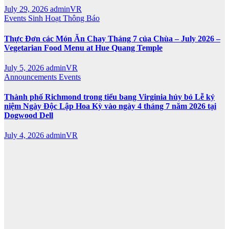
July 29, 2026
adminVR
Events
Sinh Hoạt
Thông Báo
Thực Đơn các Món Ăn Chay Tháng 7 của Chùa – July 2026 –
Vegetarian Food Menu at Hue Quang Temple
July 5, 2026
adminVR
Announcements
Events
Thành phố Richmond trong tiểu bang Virginia hủy bỏ Lễ kỷ
niệm Ngày Độc Lập Hoa Kỳ vào ngày 4 tháng 7 năm 2026 tại
Dogwood Dell
July 4, 2026
adminVR