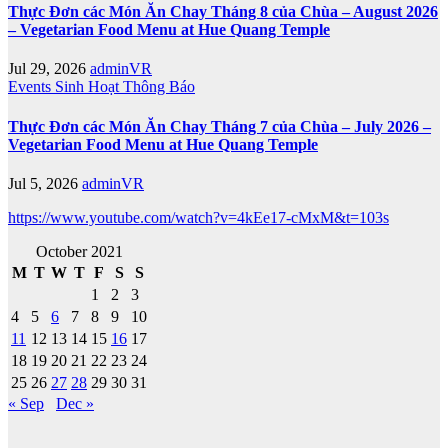
Thực Đơn các Món Ăn Chay Tháng 8 của Chùa – August 2026
– Vegetarian Food Menu at Hue Quang Temple
Jul 29, 2026
adminVR
Events
Sinh Hoạt
Thông Báo
Thực Đơn các Món Ăn Chay Tháng 7 của Chùa – July 2026 –
Vegetarian Food Menu at Hue Quang Temple
Jul 5, 2026
adminVR
https://www.youtube.com/watch?v=4kEe17-cMxM&t=103s
October 2021
M
T
W
T
F
S
S
1
2
3
4
5
6
7
8
9
10
11
12
13
14
15
16
17
18
19
20
21
22
23
24
25
26
27
28
29
30
31
« Sep
Dec »