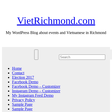
Skip
Fri. Aug 7th, 2026
to
content
VietRichmond.com
My WordPress Blog about events and Vietnamese in Richmond
Home
Contact
Election 2017
Facebook Demo
Facebook Demo – Customizer
Instagram Demo – Customizer
My Instagram Feed Demo
Privacy Policy
Sample Page
Sample Page