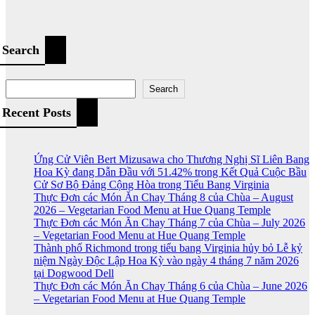
Search
Search
Recent Posts
Ứng Cử Viên Bert Mizusawa cho Thương Nghị Sĩ Liên Bang
Hoa Kỳ đang Dẫn Đầu với 51.42% trong Kết Quả Cuộc Bầu
Cử Sơ Bộ Đảng Cộng Hòa trong Tiểu Bang Virginia
Thực Đơn các Món Ăn Chay Tháng 8 của Chùa – August
2026 – Vegetarian Food Menu at Hue Quang Temple
Thực Đơn các Món Ăn Chay Tháng 7 của Chùa – July 2026
– Vegetarian Food Menu at Hue Quang Temple
Thành phố Richmond trong tiểu bang Virginia hủy bỏ Lễ kỷ
niệm Ngày Độc Lập Hoa Kỳ vào ngày 4 tháng 7 năm 2026
tại Dogwood Dell
Thực Đơn các Món Ăn Chay Tháng 6 của Chùa – June 2026
– Vegetarian Food Menu at Hue Quang Temple