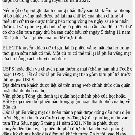
được bỏ trong cuộc Tổng tuyển cử năm 2021.
Nếu một cơ quad ghi danh chung nhận thấy sau khi kiểm tra phong
bì bỏ phiếu vắng mặt được trả lại mà chữ ký của nhân chứng bị
thiếu thì cử tri sẽ được thông báo trong vòng ba ngày sau khi nhận
được tại văn phone ghi danh rằng lá phiếu yêu cầu sửa đổi. Cử tri sẽ
có cho đến trưa ngày thứ ba sau cuộc bầu cử (ngày 5 tháng 11 năm
2021) để sửa lá phiếu của họ để được tính.
ELECT khuyến khích cử tri gửi lại lá phiếu vắng mặt của họ trong
thời gian sớm nhất có thể. Một cử tri có thể trả lại lá phiếu vắng mặt
của họ bằng cách chuyển nó đến:
USPS hoặc dịch vụ chuyển phát thương mại (chẳng hạn như FedEx
hoặc UPS). Tất cả các lá phiếu vắng mặt bao gồm bưu phí trả trước
thông qua USPS;
Địa điểm trả khách được liệt kê trên trang web chính thức của quận
hoặc thành phố của họ;
Văn phòng Tổng ghi danh tại quận hoặc thành phố của họ; hoặc,
Bất kỳ địa điểm bỏ phiếu nào trong quận hoặc thành phố của họ về
Bầu cử
Các lá phiếu vắng mặt đã hoàn thành phải được đóng dấu bưu điện
trước Ngày bầu cử và được công ty đăng ký địa phương nhận vào
trưa Thứ Sáu, ngày 5 tháng 11 năm 2021. Nếu lá phiếu được
chuyển đến tận tay, lá phiếu đó phải được trả lại cho văn phòng
đăng ký chung hoặc địa điểm trả khách trước 7 giờ tối. vào Ngày