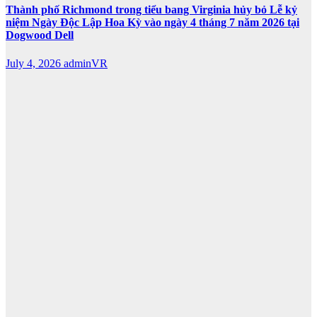
Thành phố Richmond trong tiểu bang Virginia hủy bỏ Lễ kỷ
niệm Ngày Độc Lập Hoa Kỳ vào ngày 4 tháng 7 năm 2026 tại
Dogwood Dell
July 4, 2026
adminVR