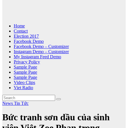
Home
Contact
Election 2017
Facebook Demo
Facebook Demo – Customizer
Instagram Demo – Customizer
My Instagram Feed Demo
Privacy Policy
Sample Page
Sample Page
Sample Page
Video Clips
Viet Radio
News
Tin Tức
Bức tranh sơn dầu của sinh
viên Việt Zoe Phan trong