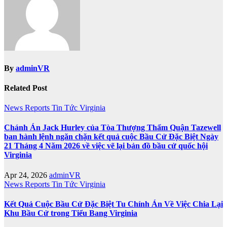
By
adminVR
Related Post
News
Reports
Tin Tức
Virginia
Chánh Án Jack Hurley của Tòa Thượng Thẩm Quận Tazewell
ban hành lệnh ngăn chặn kết quả cuộc Bầu Cử Đặc Biệt Ngày
21 Tháng 4 Năm 2026 về việc vẽ lại bản đồ bầu cử quốc hội
Virginia
Apr 24, 2026
adminVR
News
Reports
Tin Tức
Virginia
Kết Quả Cuộc Bầu Cử Đặc Biệt Tu Chính Án Về Việc Chia Lại
Khu Bầu Cử trong Tiểu Bang Virginia