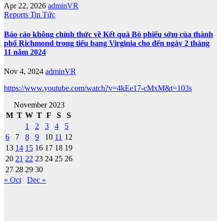
Apr 22, 2026
adminVR
Reports
Tin Tức
Báo cáo không chính thức về Kết quả Bỏ phiếu sớm của thành
phố Richmond trong tiểu bang Virginia cho đến ngày 2 tháng
11 năm 2024
Nov 4, 2024
adminVR
https://www.youtube.com/watch?v=4kEe17-cMxM&t=103s
November 2023
M
T
W
T
F
S
S
1
2
3
4
5
6
7
8
9
10
11
12
13
14
15
16
17
18
19
20
21
22
23
24
25
26
27
28
29
30
« Oct
Dec »