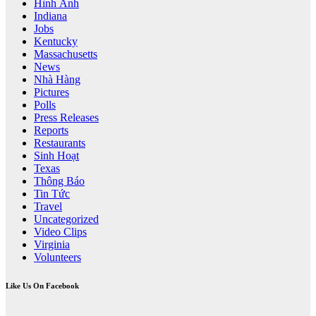
Hình Ảnh
Indiana
Jobs
Kentucky
Massachusetts
News
Nhà Hàng
Pictures
Polls
Press Releases
Reports
Restaurants
Sinh Hoạt
Texas
Thông Báo
Tin Tức
Travel
Uncategorized
Video Clips
Virginia
Volunteers
Like Us On Facebook