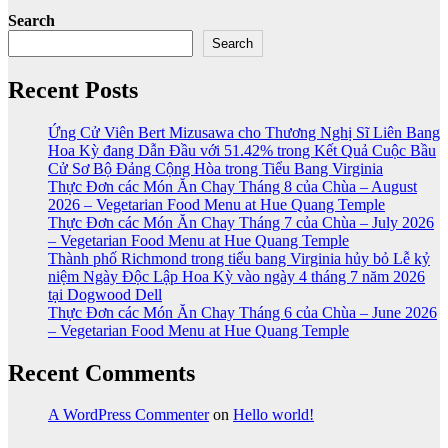
Search
Search
Recent Posts
Ứng Cử Viên Bert Mizusawa cho Thương Nghị Sĩ Liên Bang
Hoa Kỳ đang Dẫn Đầu với 51.42% trong Kết Quả Cuộc Bầu
Cử Sơ Bộ Đảng Cộng Hòa trong Tiểu Bang Virginia
Thực Đơn các Món Ăn Chay Tháng 8 của Chùa – August
2026 – Vegetarian Food Menu at Hue Quang Temple
Thực Đơn các Món Ăn Chay Tháng 7 của Chùa – July 2026
– Vegetarian Food Menu at Hue Quang Temple
Thành phố Richmond trong tiểu bang Virginia hủy bỏ Lễ kỷ
niệm Ngày Độc Lập Hoa Kỳ vào ngày 4 tháng 7 năm 2026
tại Dogwood Dell
Thực Đơn các Món Ăn Chay Tháng 6 của Chùa – June 2026
– Vegetarian Food Menu at Hue Quang Temple
Recent Comments
A WordPress Commenter
on
Hello world!