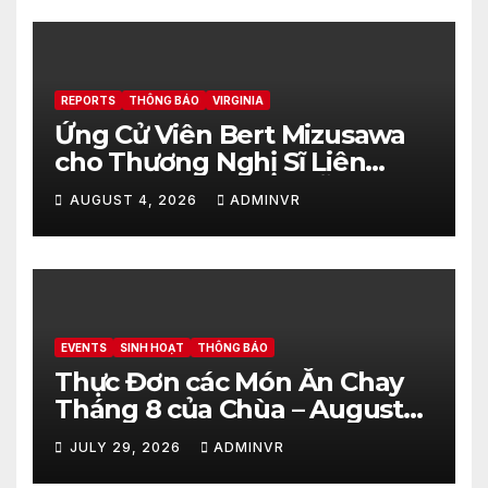
REPORTS
THÔNG BÁO
VIRGINIA
Ứng Cử Viên Bert Mizusawa
cho Thương Nghị Sĩ Liên
Bang Hoa Kỳ đang Dẫn Đầu
AUGUST 4, 2026
ADMINVR
với 51.42% trong Kết Quả
Cuộc Bầu Cử Sơ Bộ Đảng
Cộng Hòa trong Tiểu Bang
Virginia
EVENTS
SINH HOẠT
THÔNG BÁO
Thực Đơn các Món Ăn Chay
Tháng 8 của Chùa – August
2026 – Vegetarian Food Menu
JULY 29, 2026
ADMINVR
at Hue Quang Temple