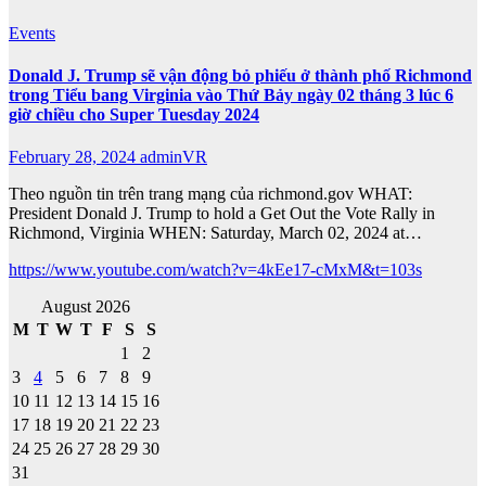
Events
Donald J. Trump sẽ vận động bỏ phiếu ở thành phố Richmond
trong Tiểu bang Virginia vào Thứ Bảy ngày 02 tháng 3 lúc 6
giờ chiều cho Super Tuesday 2024
February 28, 2024
adminVR
Theo nguồn tin trên trang mạng của richmond.gov WHAT:
President Donald J. Trump to hold a Get Out the Vote Rally in
Richmond, Virginia WHEN: Saturday, March 02, 2024 at…
https://www.youtube.com/watch?v=4kEe17-cMxM&t=103s
August 2026
M
T
W
T
F
S
S
1
2
3
4
5
6
7
8
9
10
11
12
13
14
15
16
17
18
19
20
21
22
23
24
25
26
27
28
29
30
31