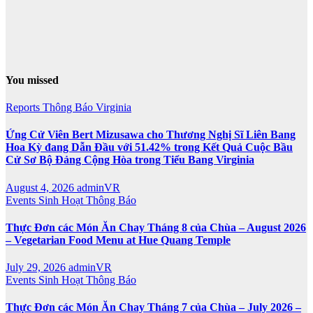
You missed
Reports
Thông Báo
Virginia
Ứng Cử Viên Bert Mizusawa cho Thương Nghị Sĩ Liên Bang
Hoa Kỳ đang Dẫn Đầu với 51.42% trong Kết Quả Cuộc Bầu
Cử Sơ Bộ Đảng Cộng Hòa trong Tiểu Bang Virginia
August 4, 2026
adminVR
Events
Sinh Hoạt
Thông Báo
Thực Đơn các Món Ăn Chay Tháng 8 của Chùa – August 2026
– Vegetarian Food Menu at Hue Quang Temple
July 29, 2026
adminVR
Events
Sinh Hoạt
Thông Báo
Thực Đơn các Món Ăn Chay Tháng 7 của Chùa – July 2026 –