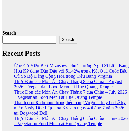
Search
Search
Recent Posts
Ứng Cử Viên Bert Mizusawa cho Thương Nghị Sĩ Liên Bang
Hoa Kỳ đang Dẫn Đầu với 51.42% trong Kết Quả Cuộc Bầu
Cử Sơ Bộ Đảng Cộng Hòa trong Tiểu Bang Virginia
Thực Đơn các Món Ăn Chay Tháng 8 của Chùa – August
2026 – Vegetarian Food Menu at Hue Quang Temple
Thực Đơn các Món Ăn Chay Tháng 7 của Chùa – July 2026
– Vegetarian Food Menu at Hue Quang Temple
Thành phố Richmond trong tiểu bang Virginia hủy bỏ Lễ kỷ
niệm Ngày Độc Lập Hoa Kỳ vào ngày 4 tháng 7 năm 2026
tại Dogwood Dell
Thực Đơn các Món Ăn Chay Tháng 6 của Chùa – June 2026
– Vegetarian Food Menu at Hue Quang Temple