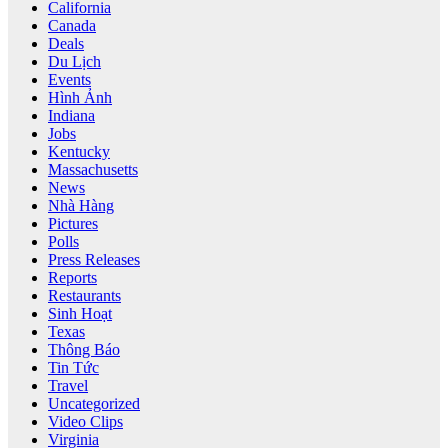
California
Canada
Deals
Du Lịch
Events
Hình Ảnh
Indiana
Jobs
Kentucky
Massachusetts
News
Nhà Hàng
Pictures
Polls
Press Releases
Reports
Restaurants
Sinh Hoạt
Texas
Thông Báo
Tin Tức
Travel
Uncategorized
Video Clips
Virginia