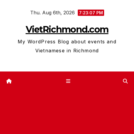
Skip
Thu. Aug 6th, 2026
to
7:23:07 PM
content
VietRichmond.com
My WordPress Blog about events and
Vietnamese in Richmond