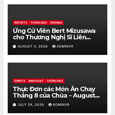
REPORTS
THÔNG BÁO
VIRGINIA
Ứng Cử Viên Bert Mizusawa
cho Thương Nghị Sĩ Liên
Bang Hoa Kỳ đang Dẫn Đầu
AUGUST 4, 2026
ADMINVR
với 51.42% trong Kết Quả
Cuộc Bầu Cử Sơ Bộ Đảng
Cộng Hòa trong Tiểu Bang
Virginia
EVENTS
SINH HOẠT
THÔNG BÁO
Thực Đơn các Món Ăn Chay
Tháng 8 của Chùa – August
2026 – Vegetarian Food Menu
JULY 29, 2026
ADMINVR
at Hue Quang Temple