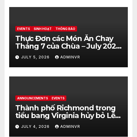
EVENTS
SINH HOẠT
THÔNG BÁO
Thực Đơn các Món Ăn Chay
Tháng 7 của Chùa – July 2026
– Vegetarian Food Menu at
JULY 5, 2026
ADMINVR
Hue Quang Temple
ANNOUNCEMENTS
EVENTS
Thành phố Richmond trong
tiểu bang Virginia hủy bỏ Lễ
kỷ niệm Ngày Độc Lập Hoa
JULY 4, 2026
ADMINVR
Kỳ vào ngày 4 tháng 7 năm