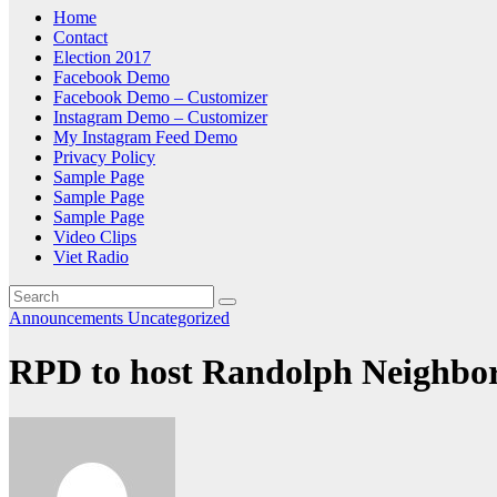
Home
Contact
Election 2017
Facebook Demo
Facebook Demo – Customizer
Instagram Demo – Customizer
My Instagram Feed Demo
Privacy Policy
Sample Page
Sample Page
Sample Page
Video Clips
Viet Radio
Announcements
Uncategorized
RPD to host Randolph Neighbo