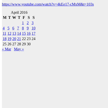
https://www.youtube.com/watch?v=4kEe17-cMxM&t=103s
April 2016
M
T
W
T
F
S
S
1
2
3
4
5
6
7
8
9
10
11
12
13
14
15
16
17
18
19
20
21
22
23
24
25
26
27
28
29
30
« Mar
May »