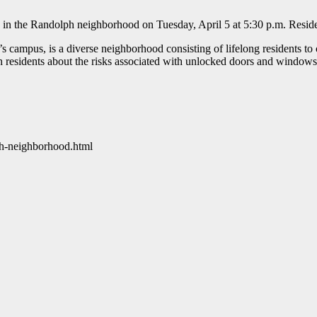
n the Randolph neighborhood on Tuesday, April 5 at 5:30 p.m. Reside
ampus, is a diverse neighborhood consisting of lifelong residents to 
esidents about the risks associated with unlocked doors and windows. 
ph-neighborhood.html