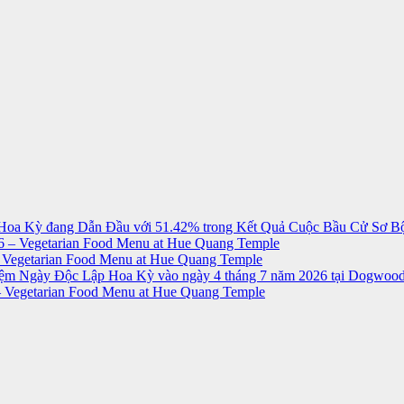
Hoa Kỳ đang Dẫn Đầu với 51.42% trong Kết Quả Cuộc Bầu Cử Sơ Bộ
 – Vegetarian Food Menu at Hue Quang Temple
 Vegetarian Food Menu at Hue Quang Temple
niệm Ngày Độc Lập Hoa Kỳ vào ngày 4 tháng 7 năm 2026 tại Dogwood
 Vegetarian Food Menu at Hue Quang Temple