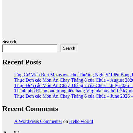
Search
Search
Recent Posts
Ứng Cử Viên Bert Mizusawa cho Thương Nghị Sĩ Liên Bang 
Thực Đơn các Món Ăn Chay Tháng 8 của Chùa – August 2026
Thực Đơn các Món Ăn Chay Tháng 7 của Chùa – July 2026 –
Thành phố Richmond trong tiểu bang Virginia hủy bỏ Lễ kỷ 
Thực Đơn các Món Ăn Chay Tháng 6 của Chùa – June 2026 –
Recent Comments
A WordPress Commenter
on
Hello world!