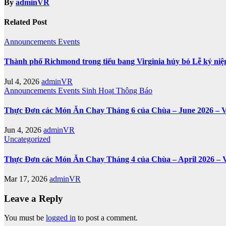
By
adminVR
Related Post
Announcements
Events
Thành phố Richmond trong tiểu bang Virginia hủy bỏ Lễ kỷ ni
Jul 4, 2026
adminVR
Announcements
Events
Sinh Hoạt
Thông Báo
Thực Đơn các Món Ăn Chay Tháng 6 của Chùa – June 2026 – V
Jun 4, 2026
adminVR
Uncategorized
Thực Đơn các Món Ăn Chay Tháng 4 của Chùa – April 2026 – 
Mar 17, 2026
adminVR
Leave a Reply
You must be
logged in
to post a comment.