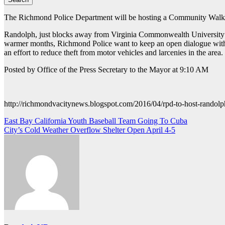
The Richmond Police Department will be hosting a Community Walk i
Randolph, just blocks away from Virginia Commonwealth University’s c
warmer months, Richmond Police want to keep an open dialogue with r
an effort to reduce theft from motor vehicles and larcenies in the area.
Posted by Office of the Press Secretary to the Mayor at 9:10 AM
http://richmondvacitynews.blogspot.com/2016/04/rpd-to-host-randol
Post
East Bay California Youth Baseball Team Going To Cuba
City’s Cold Weather Overflow Shelter Open April 4-5
navigation