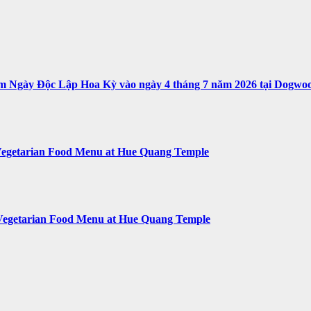
ệm Ngày Độc Lập Hoa Kỳ vào ngày 4 tháng 7 năm 2026 tại Dogwoo
egetarian Food Menu at Hue Quang Temple
Vegetarian Food Menu at Hue Quang Temple