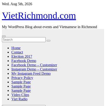
Skip
Wed. Aug 5th, 2026
to
content
VietRichmond.com
My WordPress Blog about events and Vietnamese in Richmond
Home
Contact
Election 2017
Facebook Demo
Facebook Demo – Customizer
Instagram Demo – Customizer
My Instagram Feed Demo
Privacy Policy
Sample Page
Sample Page
Sample Page
Video Clips
Viet Radio