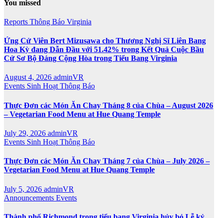
You missed
Reports
Thông Báo
Virginia
Ứng Cử Viên Bert Mizusawa cho Thương Nghị Sĩ Liên Bang
Hoa Kỳ đang Dẫn Đầu với 51.42% trong Kết Quả Cuộc Bầu
Cử Sơ Bộ Đảng Cộng Hòa trong Tiểu Bang Virginia
August 4, 2026
adminVR
Events
Sinh Hoạt
Thông Báo
Thực Đơn các Món Ăn Chay Tháng 8 của Chùa – August 2026
– Vegetarian Food Menu at Hue Quang Temple
July 29, 2026
adminVR
Events
Sinh Hoạt
Thông Báo
Thực Đơn các Món Ăn Chay Tháng 7 của Chùa – July 2026 –
Vegetarian Food Menu at Hue Quang Temple
July 5, 2026
adminVR
Announcements
Events
Thành phố Richmond trong tiểu bang Virginia hủy bỏ Lễ kỷ