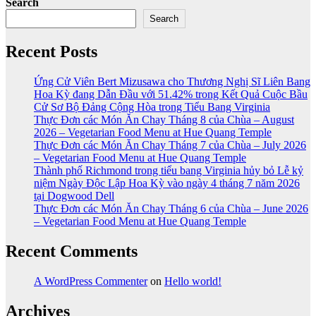
Search
Search
Recent Posts
Ứng Cử Viên Bert Mizusawa cho Thương Nghị Sĩ Liên Bang
Hoa Kỳ đang Dẫn Đầu với 51.42% trong Kết Quả Cuộc Bầu
Cử Sơ Bộ Đảng Cộng Hòa trong Tiểu Bang Virginia
Thực Đơn các Món Ăn Chay Tháng 8 của Chùa – August
2026 – Vegetarian Food Menu at Hue Quang Temple
Thực Đơn các Món Ăn Chay Tháng 7 của Chùa – July 2026
– Vegetarian Food Menu at Hue Quang Temple
Thành phố Richmond trong tiểu bang Virginia hủy bỏ Lễ kỷ
niệm Ngày Độc Lập Hoa Kỳ vào ngày 4 tháng 7 năm 2026
tại Dogwood Dell
Thực Đơn các Món Ăn Chay Tháng 6 của Chùa – June 2026
– Vegetarian Food Menu at Hue Quang Temple
Recent Comments
A WordPress Commenter
on
Hello world!
Archives