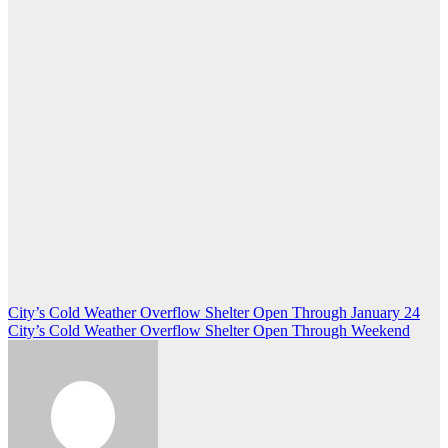
Post
City’s Cold Weather Overflow Shelter Open Through January 24
City’s Cold Weather Overflow Shelter Open Through Weekend
navigation