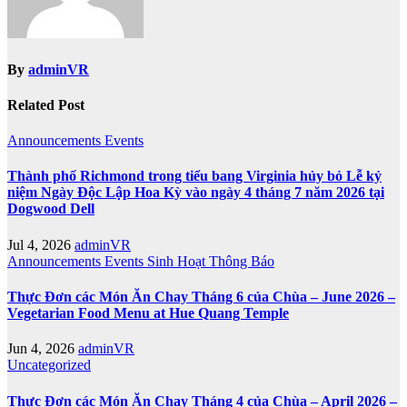
By
adminVR
Related Post
Announcements
Events
Thành phố Richmond trong tiểu bang Virginia hủy bỏ Lễ kỷ
niệm Ngày Độc Lập Hoa Kỳ vào ngày 4 tháng 7 năm 2026 tại
Dogwood Dell
Jul 4, 2026
adminVR
Announcements
Events
Sinh Hoạt
Thông Báo
Thực Đơn các Món Ăn Chay Tháng 6 của Chùa – June 2026 –
Vegetarian Food Menu at Hue Quang Temple
Jun 4, 2026
adminVR
Uncategorized
Thực Đơn các Món Ăn Chay Tháng 4 của Chùa – April 2026 –