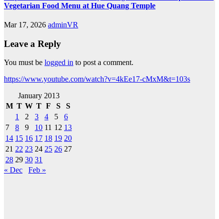
Vegetarian Food Menu at Hue Quang Temple
Mar 17, 2026
adminVR
Leave a Reply
You must be
logged in
to post a comment.
https://www.youtube.com/watch?v=4kEe17-cMxM&t=103s
January 2013
M
T
W
T
F
S
S
1
2
3
4
5
6
7
8
9
10
11
12
13
14
15
16
17
18
19
20
21
22
23
24
25
26
27
28
29
30
31
« Dec
Feb »