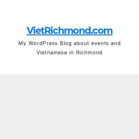
Skip
Fri. Aug 7th, 2026
to
content
VietRichmond.com
My WordPress Blog about events and
Vietnamese in Richmond