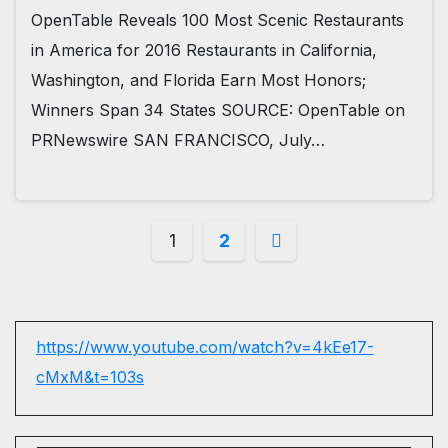
OpenTable Reveals 100 Most Scenic Restaurants
in America for 2016 Restaurants in California,
Washington, and Florida Earn Most Honors;
Winners Span 34 States SOURCE: OpenTable on
PRNewswire SAN FRANCISCO, July…
Posts
1
2
pagination
https://www.youtube.com/watch?v=4kEe17-
cMxM&t=103s