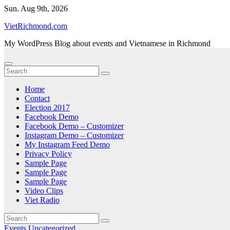
Skip
Sun. Aug 9th, 2026
to
VietRichmond.com
content
My WordPress Blog about events and Vietnamese in Richmond
Home
Contact
Election 2017
Facebook Demo
Facebook Demo – Customizer
Instagram Demo – Customizer
My Instagram Feed Demo
Privacy Policy
Sample Page
Sample Page
Sample Page
Video Clips
Viet Radio
Events
Uncategorized