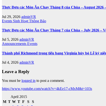
Thực Đơn các Món Ăn Chay Tháng 8 của Chùa – August 2026 –
Jul 29, 2026
adminVR
Events
Sinh Hoạt
Thông Báo
Thực Đơn các Món Ăn Chay Tháng 7 của Chùa – July 2026 – V
Jul 5, 2026
adminVR
Announcements
Events
Thành phố Richmond trong tiểu bang Virginia hủy bỏ Lễ kỷ ni
Jul 4, 2026
adminVR
Leave a Reply
You must be
logged in
to post a comment.
https://www.youtube.com/watch?v=4kEe17-cMxM&t=103s
April 2015
M
T
W
T
F
S
S